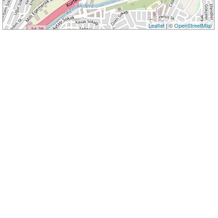
Leaflet
| ©
OpenStreetMap