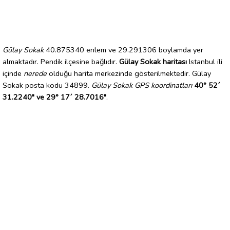
Gülay Sokak
40.875340 enlem ve 29.291306 boylamda yer
almaktadır. Pendik ilçesine bağlıdır.
Gülay Sokak haritası
Istanbul ili
içinde
nerede
olduğu harita merkezinde gösterilmektedir. Gülay
Sokak posta kodu 34899.
Gülay Sokak GPS koordinatları
40° 52´
31.2240" ve 29° 17´ 28.7016"
.