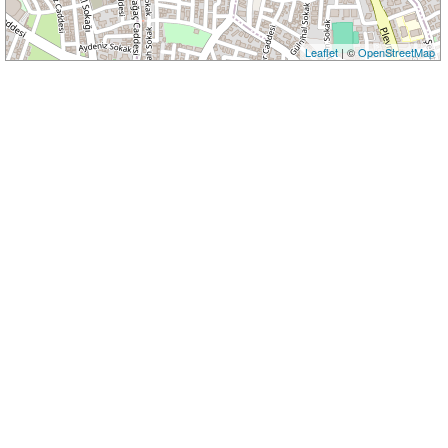
Leaflet
| ©
OpenStreetMap