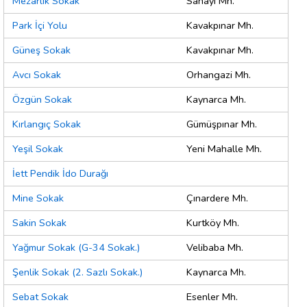
Mezarlık Sokak
Sanayi Mh.
Park İçi Yolu
Kavakpınar Mh.
Güneş Sokak
Kavakpınar Mh.
Avcı Sokak
Orhangazi Mh.
Özgün Sokak
Kaynarca Mh.
Kırlangıç Sokak
Gümüşpınar Mh.
Yeşil Sokak
Yeni Mahalle Mh.
İett Pendik İdo Durağı
Mine Sokak
Çınardere Mh.
Sakin Sokak
Kurtköy Mh.
Yağmur Sokak (G-34 Sokak.)
Velibaba Mh.
Şenlik Sokak (2. Sazlı Sokak.)
Kaynarca Mh.
Sebat Sokak
Esenler Mh.