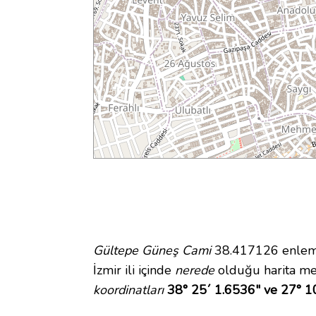
Gültepe Güneş Cami
38.417126 enlem v
İzmir ili içinde
nerede
olduğu harita me
koordinatları
38° 25´ 1.6536" ve 27° 1