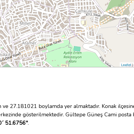
Leaflet
|
e 27.181021 boylamda yer almaktadır. Konak ilçesine
rkezinde gösterilmektedir. Gültepe Güneş Cami posta
0´ 51.6756"
.