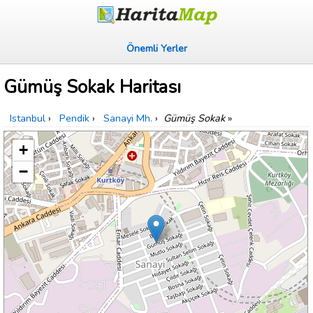
Önemli Yerler
Gümüş Sokak Haritası
Istanbul
›
Pendik
›
Sanayi Mh.
›
Gümüş Sokak
»
+
−