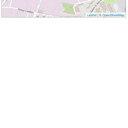
Leaflet
| ©
OpenStreetMap