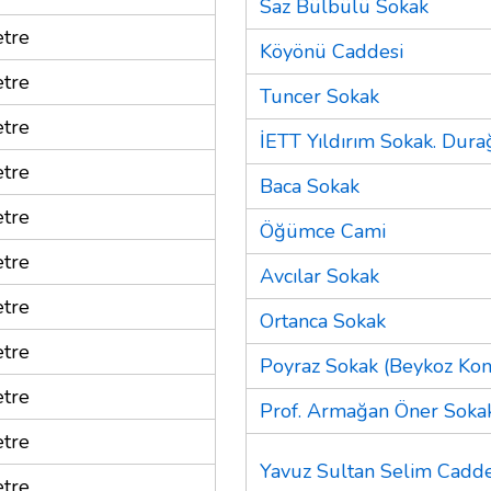
Saz Bülbülü Sokak
tre
Köyönü Caddesi
tre
Tuncer Sokak
tre
İETT Yıldırım Sokak. Dura
tre
Baca Sokak
tre
Öğümce Cami
tre
Avcılar Sokak
tre
Ortanca Sokak
tre
Poyraz Sokak (Beykoz Kon
tre
Prof. Armağan Öner Soka
tre
Yavuz Sultan Selim Cadde
tre