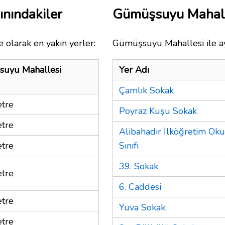
nındakiler
Gümüşsuyu Mahall
 olarak en yakın yerler:
Gümüşsuyu Mahallesi ile ay
uyu Mahallesi
Yer Adı
Çamlık Sokak
tre
Poyraz Kuşu Sokak
tre
Alibahadır İlköğretim Ok
tre
Sınıfı
39. Sokak
tre
6. Caddesi
tre
Yuva Sokak
tre