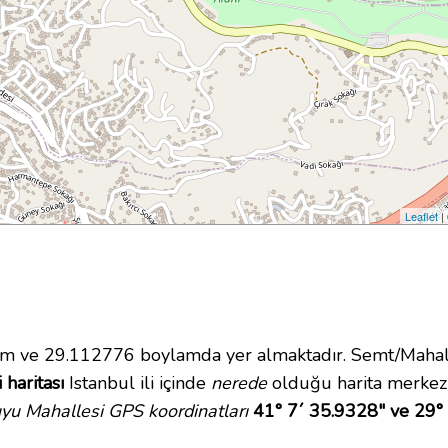
Leaflet
|
 ve 29.112776 boylamda yer almaktadır. Semt/Mahal
haritası
Istanbul ili içinde
nerede
olduğu harita merkez
u Mahallesi GPS koordinatları
41° 7´ 35.9328" ve 29°