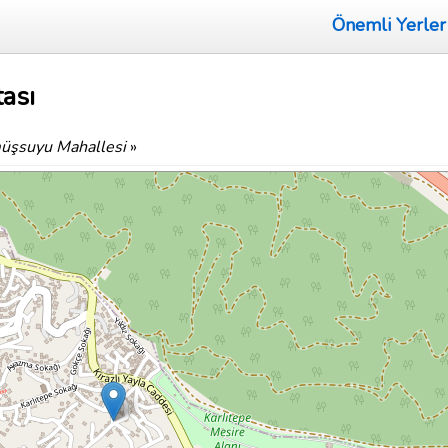
Önemli Yerler
ası
şsuyu Mahallesi
»