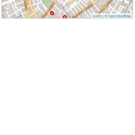
Leaflet
| ©
OpenStreetMap