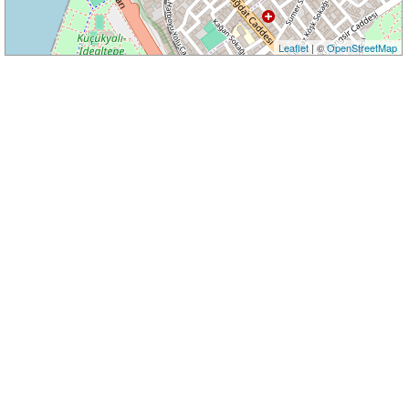
Leaflet
| ©
OpenStreetMap