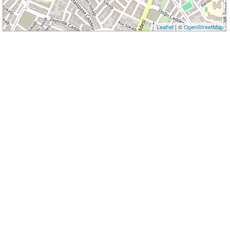
Leaflet
| ©
OpenStreetMap