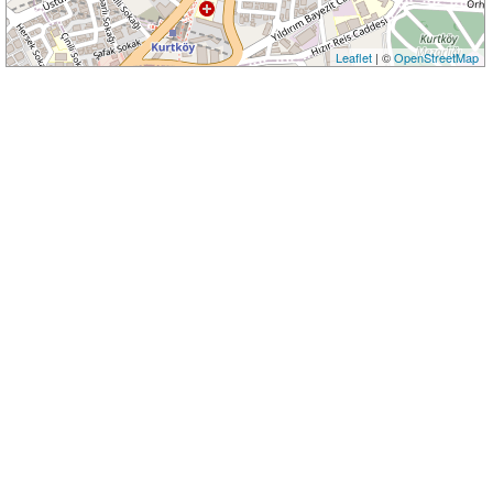
Leaflet
| ©
OpenStreetMap