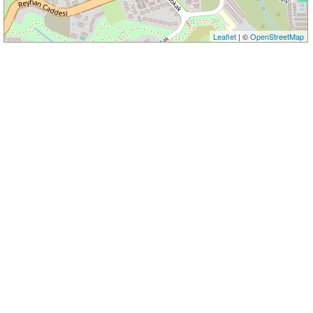
Leaflet
| ©
OpenStreetMap