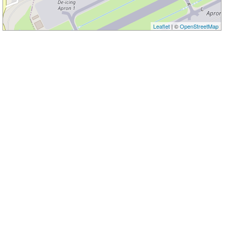
Leaflet
| ©
OpenStreetMap