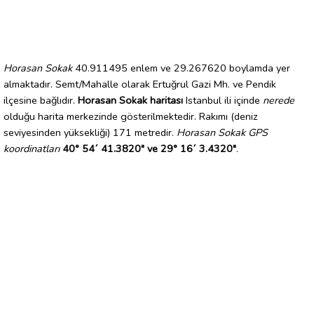
Horasan Sokak
40.911495 enlem ve 29.267620 boylamda yer
almaktadır. Semt/Mahalle olarak Ertuğrul Gazi Mh. ve Pendik
ilçesine bağlıdır.
Horasan Sokak haritası
Istanbul ili içinde
nerede
olduğu harita merkezinde gösterilmektedir. Rakımı (deniz
seviyesinden yüksekliği) 171 metredir.
Horasan Sokak GPS
koordinatları
40° 54´ 41.3820" ve 29° 16´ 3.4320"
.