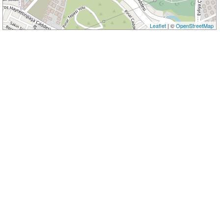
Leaflet
| ©
OpenStreetMap