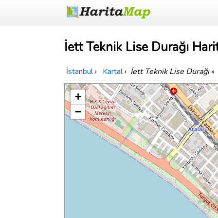
İett Teknik Lise Durağı Hari
İstanbul
›
Kartal
›
İett Teknik Lise Durağı
»
+
−