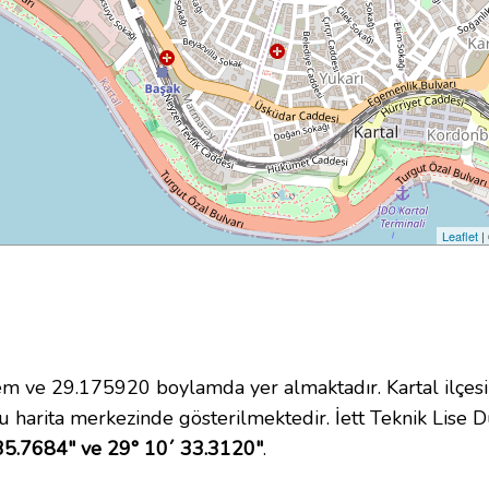
Leaflet
|
 ve 29.175920 boylamda yer almaktadır. Kartal ilçesi
 harita merkezinde gösterilmektedir. İett Teknik Lise
35.7684" ve 29° 10´ 33.3120"
.