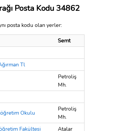
urağı Posta Kodu 34862
aynı posta kodu olan yerler:
Semt
Ağırman Tl
Petroliş
Mh.
Petroliş
köğretim Okulu
Mh.
öğretim Fakültesi
Atalar