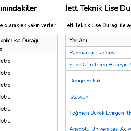
ınındakiler
İett Teknik Lise D
e olarak en yakın yerler:
İett Teknik Lise Durağı ile 
eknik Lise Durağı
Yer Adı
e
Rahmanlar Caddesi
etre
Şehit Öğretmen Hüseyin 
etre
Denge Sokak
etre
etre
İstasyon
etre
Teğmen Burak Evirgen İl
etre
Anadolu Üniversitesi Açık