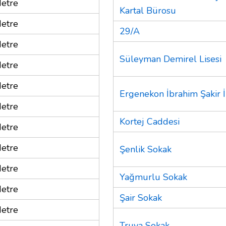
etre
Kartal Bürosu
etre
29/A
etre
Süleyman Demirel Lisesi
etre
etre
Ergenekon İbrahim Şakir 
etre
Kortej Caddesi
etre
etre
Şenlik Sokak
etre
Yağmurlu Sokak
etre
Şair Sokak
etre
Truva Sokak