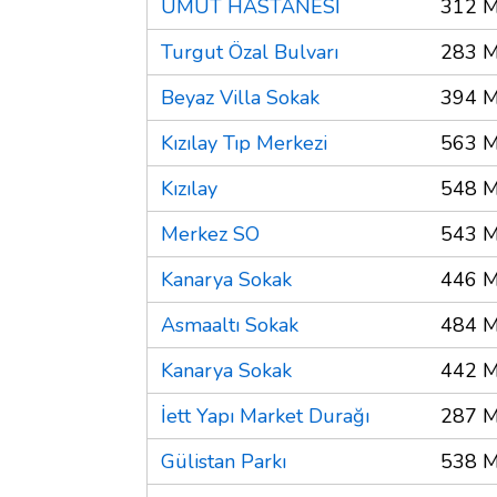
UMUT HASTANESİ
312 M
Turgut Özal Bulvarı
283 M
Beyaz Villa Sokak
394 M
Kızılay Tıp Merkezi
563 M
Kızılay
548 M
Merkez SO
543 M
Kanarya Sokak
446 M
Asmaaltı Sokak
484 M
Kanarya Sokak
442 M
İett Yapı Market Durağı
287 M
Gülistan Parkı
538 M