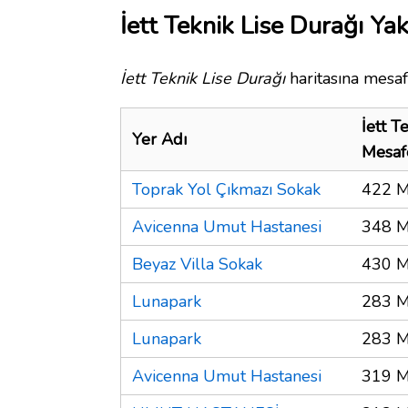
İett Teknik Lise Durağı Yak
İett Teknik Lise Durağı
haritasına mesaf
İett T
Yer Adı
Mesaf
Toprak Yol Çıkmazı Sokak
422 M
Avicenna Umut Hastanesi
348 M
Beyaz Villa Sokak
430 M
Lunapark
283 M
Lunapark
283 M
Avicenna Umut Hastanesi
319 M