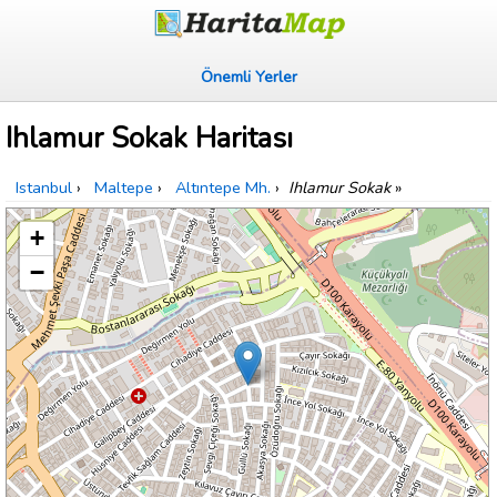
Önemli Yerler
Ihlamur Sokak Haritası
Istanbul
›
Maltepe
›
Altıntepe Mh.
›
Ihlamur Sokak
»
+
−