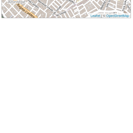
Leaflet
| ©
OpenStreetMap