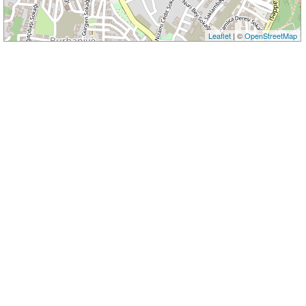
Leaflet
| ©
OpenStreetMap