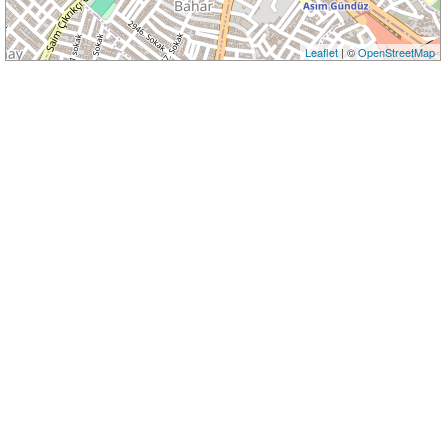
Leaflet
| ©
OpenStreetMap