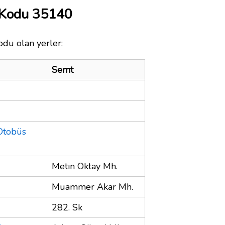
a Kodu 35140
kodu olan yerler:
Semt
 Otobüs
Metin Oktay Mh.
Muammer Akar Mh.
282. Sk