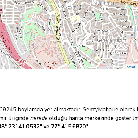
Leaflet
|
245 boylamda yer almaktadır. Semt/Mahalle olarak Fa
ir ili içinde
nerede
olduğu harita merkezinde gösterilme
38° 23´ 41.0532" ve 27° 4´ 5.6820"
.