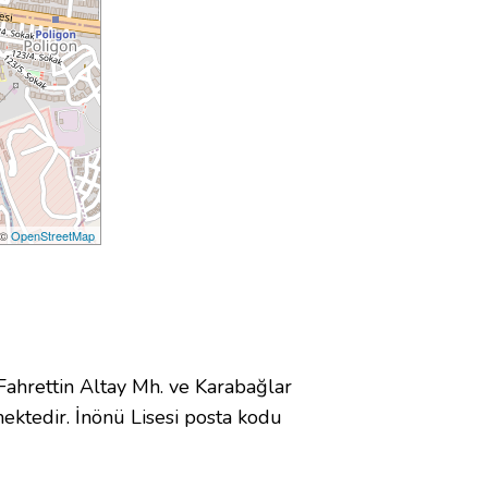
 ©
OpenStreetMap
hrettin Altay Mh. ve Karabağlar
ktedir. İnönü Lisesi posta kodu