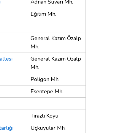
i
Adnan Süvari Mh.
Eğitim Mh.
General Kazım Özalp
Mh.
llesi
General Kazım Özalp
Mh.
Poligon Mh.
Esentepe Mh.
Tırazlı Köyü
arlığı
Üçkuyular Mh.