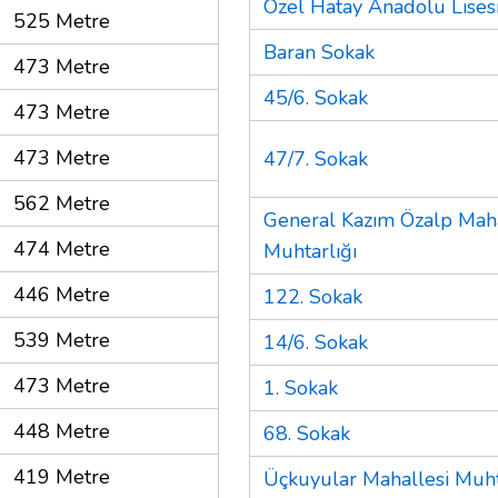
Özel Hatay Anadolu Lises
525 Metre
Baran Sokak
473 Metre
45/6. Sokak
473 Metre
473 Metre
47/7. Sokak
562 Metre
General Kazım Özalp Maha
474 Metre
Muhtarlığı
446 Metre
122. Sokak
539 Metre
14/6. Sokak
473 Metre
1. Sokak
448 Metre
68. Sokak
419 Metre
Üçkuyular Mahallesi Muht