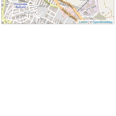
Leaflet
| ©
OpenStreetMap