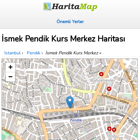
Önemli Yerler
İsmek Pendik Kurs Merkez Haritası
İstanbul
›
Pendik
›
İsmek Pendik Kurs Merkez
»
+
−