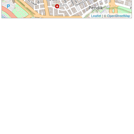
Leaflet
| ©
OpenStreetMap