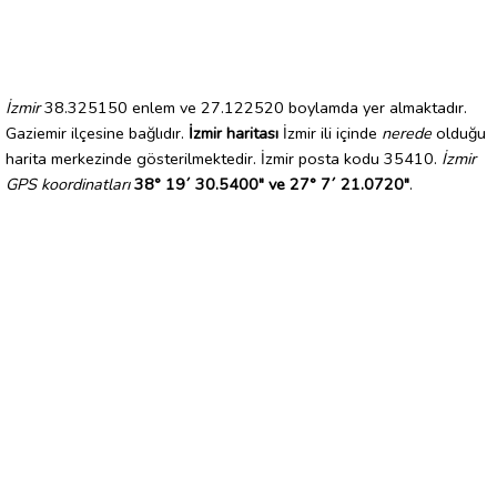
İzmir
38.325150 enlem ve 27.122520 boylamda yer almaktadır.
Gaziemir ilçesine bağlıdır.
İzmir haritası
İzmir ili içinde
nerede
olduğu
harita merkezinde gösterilmektedir. İzmir posta kodu 35410.
İzmir
GPS koordinatları
38° 19´ 30.5400" ve 27° 7´ 21.0720"
.