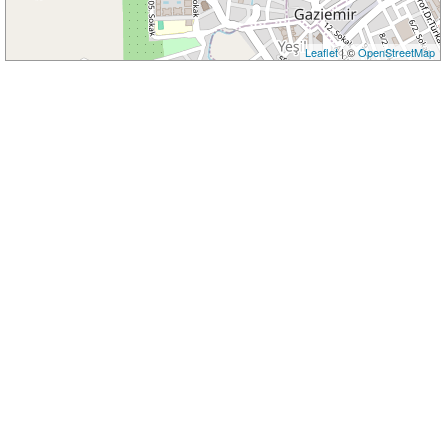
Leaflet
| ©
OpenStreetMap