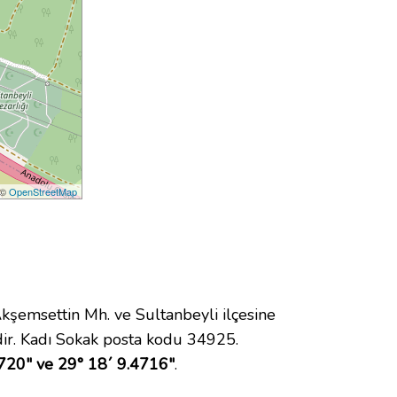
 ©
OpenStreetMap
emsettin Mh. ve Sultanbeyli ilçesine
ir. Kadı Sokak posta kodu 34925.
720" ve 29° 18´ 9.4716"
.