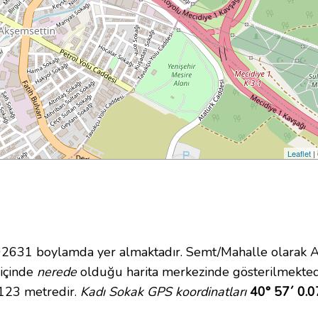
Leaflet
|
31 boylamda yer almaktadır. Semt/Mahalle olarak Akş
 içinde
nerede
olduğu harita merkezinde gösterilmekted
 123 metredir.
Kadı Sokak GPS koordinatları
40° 57´ 0.0