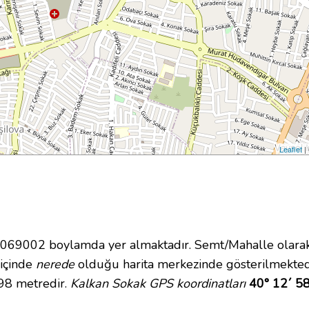
Leaflet
|
69002 boylamda yer almaktadır. Semt/Mahalle olarak 
 içinde
nerede
olduğu harita merkezinde gösterilmekted
 98 metredir.
Kalkan Sokak GPS koordinatları
40° 12´ 58