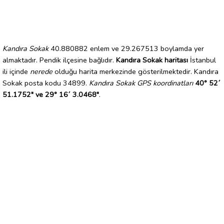
Kandıra Sokak
40.880882 enlem ve 29.267513 boylamda yer
almaktadır. Pendik ilçesine bağlıdır.
Kandıra Sokak haritası
İstanbul
ili içinde
nerede
olduğu harita merkezinde gösterilmektedir. Kandıra
Sokak posta kodu 34899.
Kandıra Sokak GPS koordinatları
40° 52´
51.1752" ve 29° 16´ 3.0468"
.