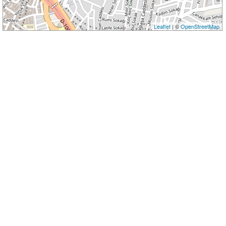
Leaflet
| ©
OpenStreetMap