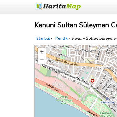
Kanuni Sultan Süleyman Ca
İstanbul
›
Pendik
›
Kanuni Sultan Süleyma
+
−