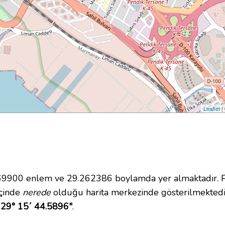
Leaflet
|
9900 enlem ve 29.262386 boylamda yer almaktadır. Pen
içinde
nerede
olduğu harita merkezinde gösterilmektedi
 29° 15´ 44.5896"
.