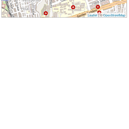
Leaflet
| ©
OpenStreetMap