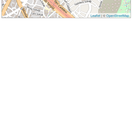
Leaflet
| ©
OpenStreetMap