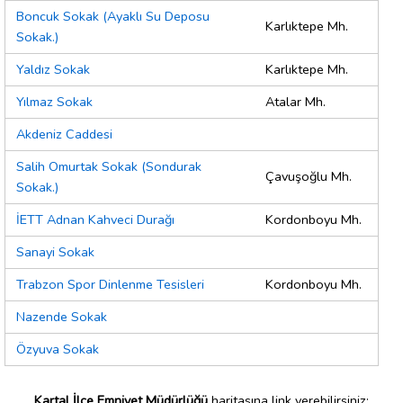
Boncuk Sokak (Ayaklı Su Deposu
Karlıktepe Mh.
Sokak.)
Yaldız Sokak
Karlıktepe Mh.
Yılmaz Sokak
Atalar Mh.
Akdeniz Caddesi
Salih Omurtak Sokak (Sondurak
Çavuşoğlu Mh.
Sokak.)
İETT Adnan Kahveci Durağı
Kordonboyu Mh.
Sanayi Sokak
Trabzon Spor Dinlenme Tesisleri
Kordonboyu Mh.
Nazende Sokak
Özyuva Sokak
Kartal İlçe Emniyet Müdürlüğü
haritasına link verebilirsiniz;