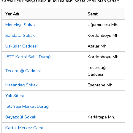
Kartal İlçe Emniyet Müdürlüğü ile aynı posta kodu olan yerler:
Yer Adı
Semt
Menekşe Sokak
Uğurmumcu Mh.
Sandalcı Sokak
Kordonboyu Mh.
Üsküdar Caddesi
Atalar Mh.
İETT Kartal Sahil Durağı
Kordonboyu Mh.
Tecerdağı
Tecerdağı Caddesi
Caddesi
Hasandağ Sokak
Esentepe Mh.
Yalı Sitesi
İett Yapı Market Durağı
Beyazgül Sokak
Karlıktepe Mh.
Kartal Merkez Cami