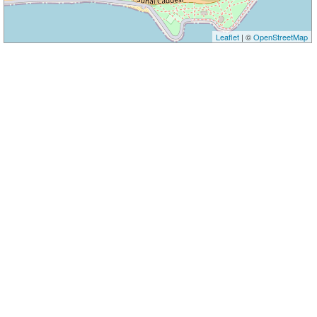
Leaflet
| ©
OpenStreetMap