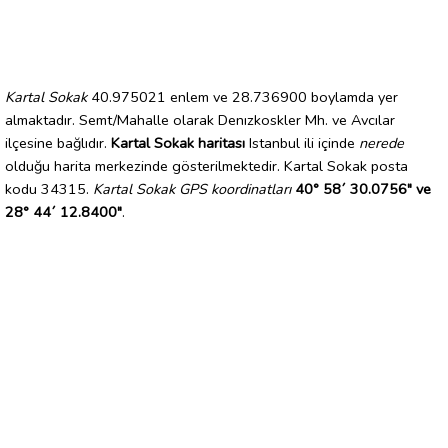
Kartal Sokak
40.975021 enlem ve 28.736900 boylamda yer
almaktadır. Semt/Mahalle olarak Denızkoskler Mh. ve Avcılar
ilçesine bağlıdır.
Kartal Sokak haritası
Istanbul ili içinde
nerede
olduğu harita merkezinde gösterilmektedir. Kartal Sokak posta
kodu 34315.
Kartal Sokak GPS koordinatları
40° 58´ 30.0756" ve
28° 44´ 12.8400"
.