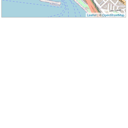
Leaflet
| ©
OpenStreetMap