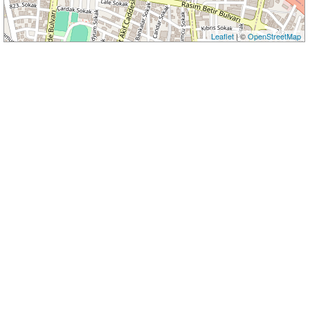
Leaflet
| ©
OpenStreetMap