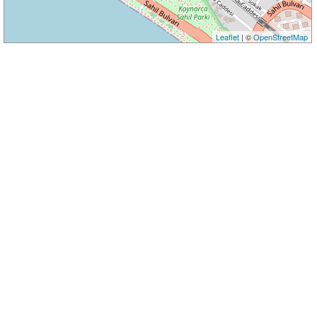
Leaflet
| ©
OpenStreetMap