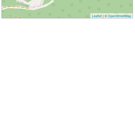
Leaflet
| ©
OpenStreetMap