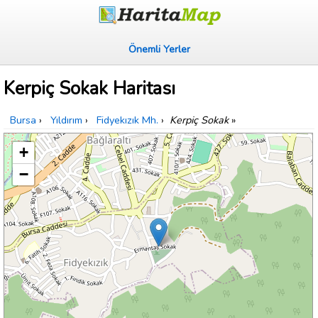
Önemli Yerler
Kerpiç Sokak Haritası
Bursa
›
Yıldırım
›
Fidyekızık Mh.
›
Kerpiç Sokak
»
+
−