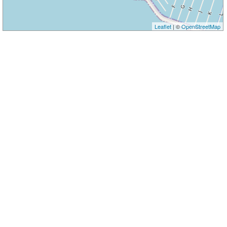
Leaflet
| ©
OpenStreetMap