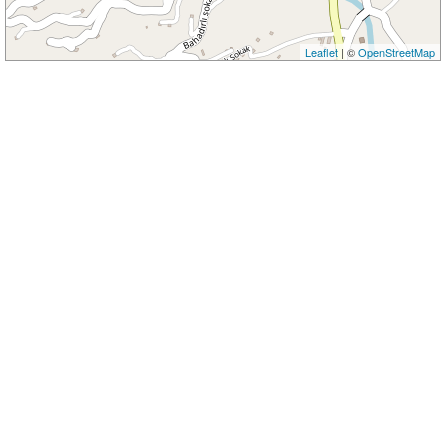
Leaflet
| ©
OpenStreetMap