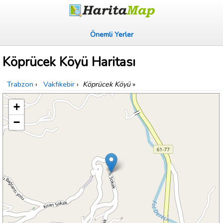
Önemli Yerler
Köprücek Köyü Haritası
Trabzon
›
Vakfıkebir
›
Köprücek Köyü
»
+
−