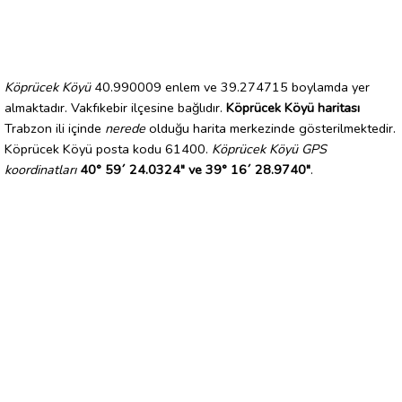
Köprücek Köyü
40.990009 enlem ve 39.274715 boylamda yer
almaktadır. Vakfıkebir ilçesine bağlıdır.
Köprücek Köyü haritası
Trabzon ili içinde
nerede
olduğu harita merkezinde gösterilmektedir.
Köprücek Köyü posta kodu 61400.
Köprücek Köyü GPS
koordinatları
40° 59´ 24.0324" ve 39° 16´ 28.9740"
.