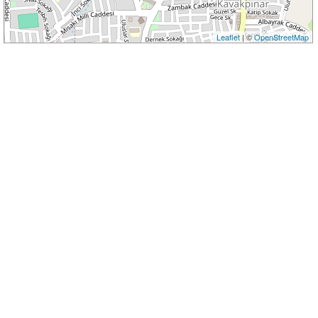
Leaflet
| ©
OpenStreetMap