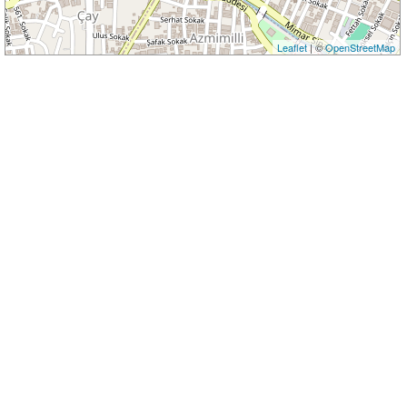
Leaflet
| ©
OpenStreetMap