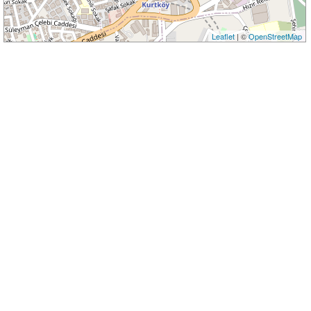
Leaflet
| ©
OpenStreetMap