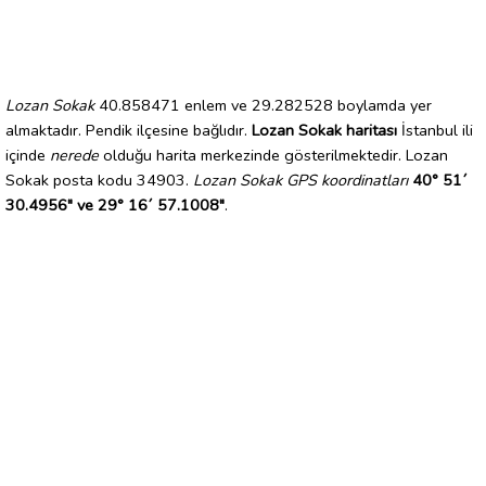
Lozan Sokak
40.858471 enlem ve 29.282528 boylamda yer
almaktadır. Pendik ilçesine bağlıdır.
Lozan Sokak haritası
İstanbul ili
içinde
nerede
olduğu harita merkezinde gösterilmektedir. Lozan
Sokak posta kodu 34903.
Lozan Sokak GPS koordinatları
40° 51´
30.4956" ve 29° 16´ 57.1008"
.