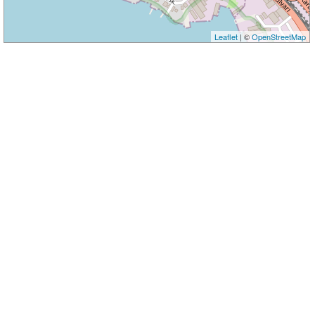
Leaflet
| ©
OpenStreetMap