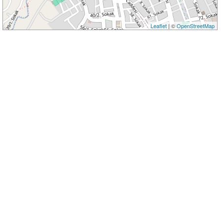
Leaflet
| ©
OpenStreetMap