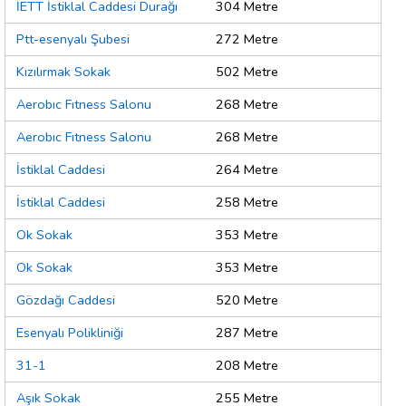
İETT İstiklal Caddesi Durağı
304 Metre
Ptt-esenyalı Şubesi
272 Metre
Kızılırmak Sokak
502 Metre
Aerobıc Fıtness Salonu
268 Metre
Aerobıc Fıtness Salonu
268 Metre
İstiklal Caddesi
264 Metre
İstiklal Caddesi
258 Metre
Ok Sokak
353 Metre
Ok Sokak
353 Metre
Gözdağı Caddesi
520 Metre
Esenyalı Polikliniği
287 Metre
31-1
208 Metre
Aşık Sokak
255 Metre