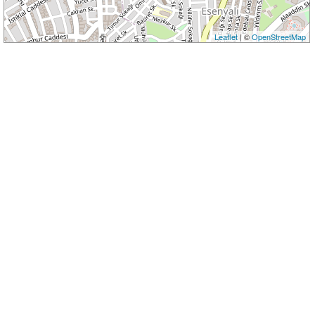
Leaflet
| ©
OpenStreetMap