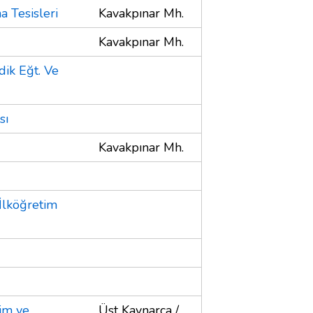
a Tesisleri
Kavakpınar Mh.
Kavakpınar Mh.
ik Eğt. Ve
sı
Kavakpınar Mh.
İlköğretim
im ve
Üst Kaynarca /