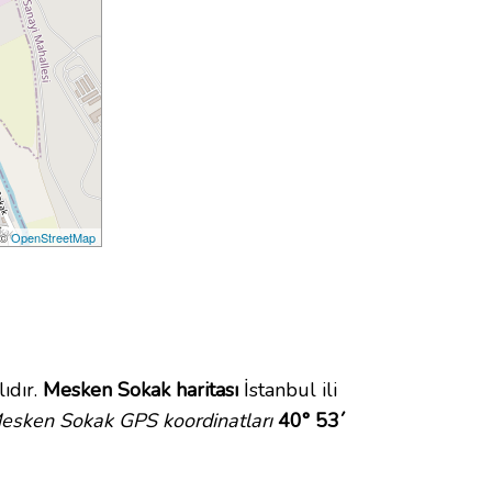
 ©
OpenStreetMap
ıdır.
Mesken Sokak haritası
İstanbul ili
esken Sokak GPS koordinatları
40° 53´