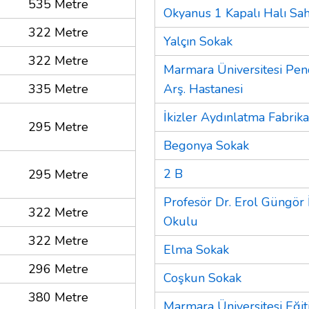
535 Metre
Okyanus 1 Kapalı Halı Sah
322 Metre
Yalçın Sokak
322 Metre
Marmara Üniversitesi Pend
335 Metre
Arş. Hastanesi
İkizler Aydınlatma Fabrika
295 Metre
Begonya Sokak
2 B
295 Metre
Profesör Dr. Erol Güngör 
322 Metre
Okulu
322 Metre
Elma Sokak
296 Metre
Coşkun Sokak
380 Metre
Marmara Üniversitesi Eğit