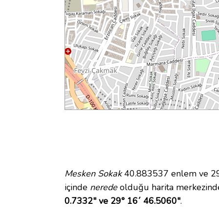
Mesken Sokak
40.883537 enlem ve 29.
içinde
nerede
olduğu harita merkezind
0.7332" ve 29° 16´ 46.5060"
.