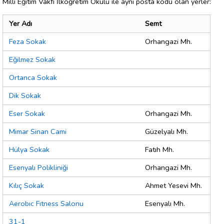
Milli Eğitim Vakfı İlköğretim Okulu ile aynı posta kodu olan yerler:
Yer Adı
Semt
Feza Sokak
Orhangazi Mh.
Eğilmez Sokak
Ortanca Sokak
Dik Sokak
Eser Sokak
Orhangazi Mh.
Mimar Sinan Cami
Güzelyalı Mh.
Hülya Sokak
Fatıh Mh.
Esenyalı Polikliniği
Orhangazi Mh.
Kılıç Sokak
Ahmet Yesevi Mh.
Aerobıc Fıtness Salonu
Esenyalı Mh.
31-1