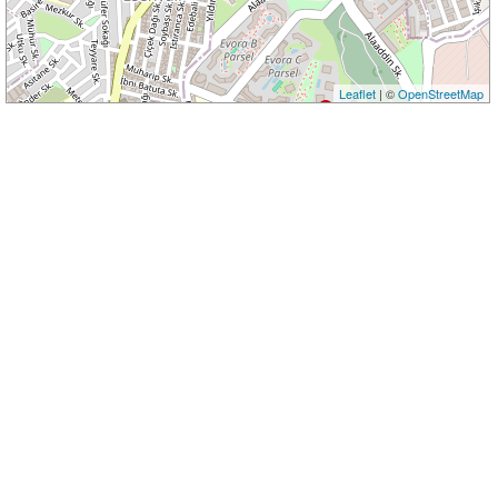
Leaflet
| ©
OpenStreetMap