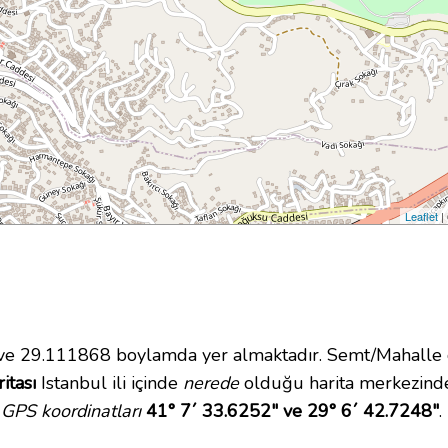
Leaflet
|
e 29.111868 boylamda yer almaktadır. Semt/Mahalle
itası
Istanbul ili içinde
nerede
olduğu harita merkezinde
GPS koordinatları
41° 7´ 33.6252" ve 29° 6´ 42.7248"
.