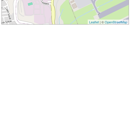
Leaflet
| ©
OpenStreetMap