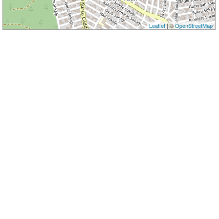
Leaflet
| ©
OpenStreetMap