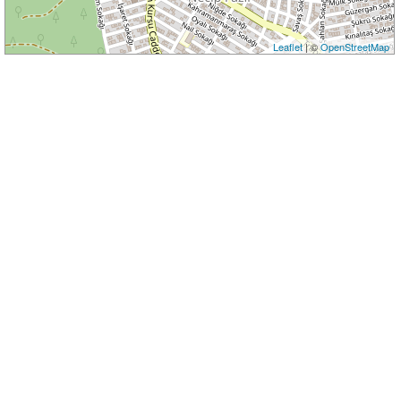
Leaflet
| ©
OpenStreetMap