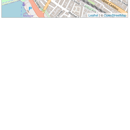
Leaflet
| ©
OpenStreetMap