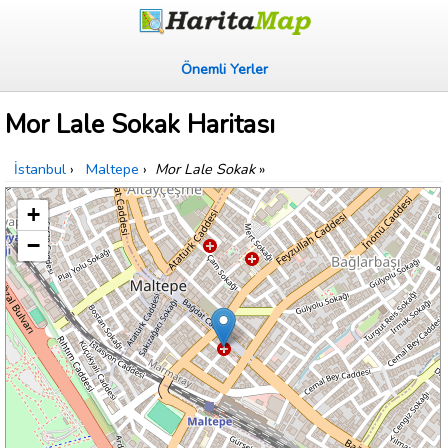
Önemli Yerler
Mor Lale Sokak Haritası
İstanbul
›
Maltepe
›
Mor Lale Sokak
»
+
−