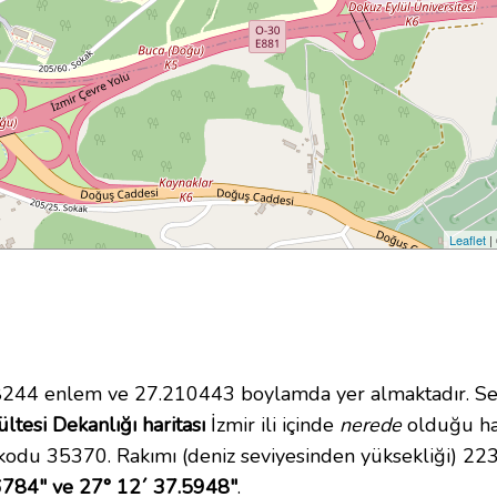
Leaflet
|
244 enlem ve 27.210443 boylamda yer almaktadır. Se
ltesi Dekanlığı haritası
İzmir ili içinde
nerede
olduğu har
 kodu 35370. Rakımı (deniz seviyesinden yüksekliği) 22
6784" ve 27° 12´ 37.5948"
.