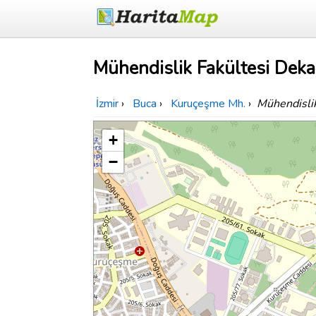
Mühendislik Fakültesi Dekan
İzmir
›
Buca
›
Kuruçeşme Mh.
›
Mühendislik
+
−