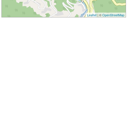
Leaflet
| ©
OpenStreetMap