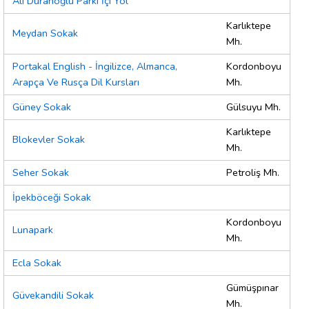
Ali Duranoğlu Parkı İçi Yol
Karlıktepe
Meydan Sokak
Mh.
Portakal English - İngilizce, Almanca,
Kordonboyu
Arapça Ve Rusça Dil Kursları
Mh.
Güney Sokak
Gülsuyu Mh.
Karlıktepe
Blokevler Sokak
Mh.
Seher Sokak
Petroliş Mh.
İpekböceği Sokak
Kordonboyu
Lunapark
Mh.
Ecla Sokak
Gümüşpınar
Güvekandili Sokak
Mh.