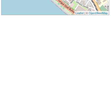
Leaflet
| ©
OpenStreetMap